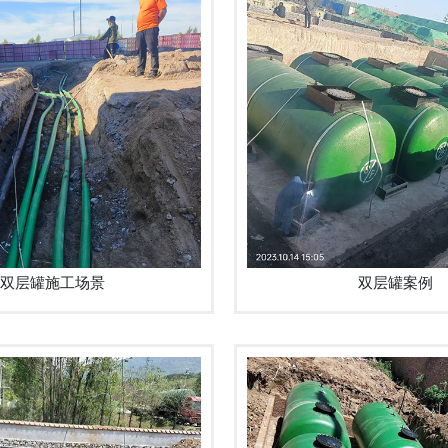
双层罐施工场景
双层罐案例