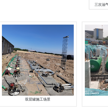
三次油
双层罐施工场景