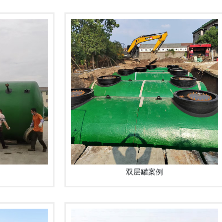
双层罐案例