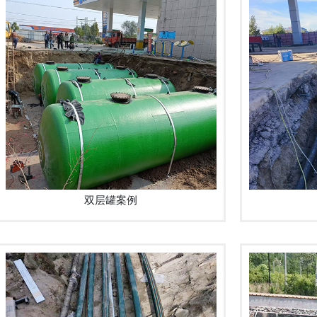
双层罐案例