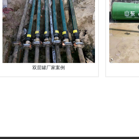
双层罐厂家案例