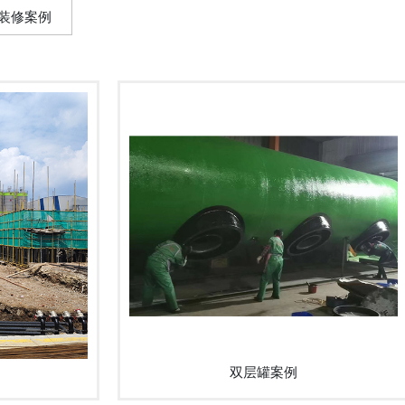
装修案例
景
双层罐案例