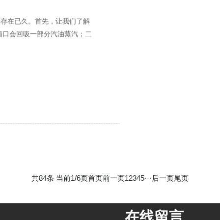
是存在已久。首先，让我们了解
箱口会回吸一部分汽油蒸汽；二
共84条 当前1/6页
首页
前一页
1
2
3
4
5
···
后一页
尾页
在线留言